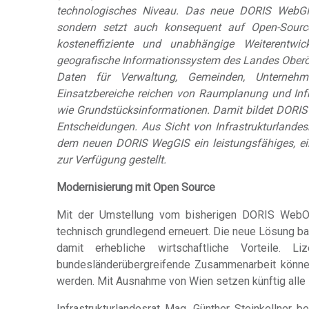
technologisches Niveau. Das neue DORIS WebGIS
sondern setzt auch konsequent auf Open-Source
kosteneffiziente und unabhängige Weiterentwic
geografische Informationssystem des Landes Oberöst
Daten für Verwaltung, Gemeinden, Unterneh
Einsatzbereiche reichen von Raumplanung und Infra
wie Grundstücksinformationen. Damit bildet DORIS 
Entscheidungen. Aus Sicht von Infrastrukturlande
dem neuen DORIS WegGIS ein leistungsfähiges, e
zur Verfügung gestellt.
Modernisierung mit Open Source
Mit der Umstellung vom bisherigen DORIS WebO
technisch grundlegend erneuert. Die neue Lösung b
damit erhebliche wirtschaftliche Vorteile. L
bundesländerübergreifende Zusammenarbeit können
werden. Mit Ausnahme von Wien setzen künftig all
Infrastrukturlandesrat Mag. Günther Steinkellner 