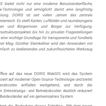
 bietet nicht nur eine moderne Benutzeroberfläche,
-Technologie und ermöglicht damit eine langfristig
klung. DORIS ist seit vielen Jahren das zentrale
erreich. Es stellt Karten, Luftbilder und raumbezogene
men und Bürgerinnen und Bürger zur Verfügung.
strukturprojekten bis hin zu privaten Fragestellungen
eine wichtige Grundlage für transparente und fundierte
srat Mag. Günther Steinkellner wird den Anwendern mit
infach zu bedienendes und zukunftssicheres Werkzeug
ffice auf das neue DORIS WebGIS wird das System
asiert auf moderner Open-Source-Technologie und bietet
izenzkosten entfallen weitgehend, und durch die
 Entwicklungs- und Betriebskosten deutlich reduziert
e Bundesländer auf ein gemeinsames System.
betont die Bedeutung dieses Schrittes: „Mit dem neuen