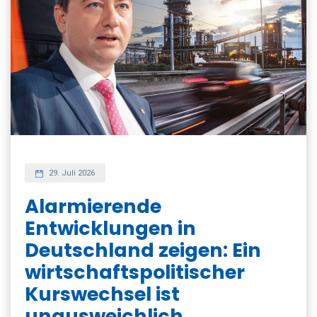
29. Juli 2026
Alarmierende
Entwicklungen in
Deutschland zeigen: Ein
wirtschaftspolitischer
Kurswechsel ist
unausweichlich