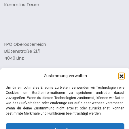
Komm Ins Team
FPÖ Oberösterreich
Blütenstraße 21/1
4040 Linz
Tel.: 0732 73 64 26 0
Zustimmung verwalten
Impressum
Datenschutz
Um dir ein optimales Erlebnis zu bieten, verwenden wir Technologien wie
Cookies, um Geräteinformationen zu speichern und/oder darauf
zuzugreifen. Wenn du diesen Technologien zustimmst, können wir Daten
wie das Surfverhalten oder eindeutige IDs auf dieser Website verarbeiten.
Wenn du deine Zustimmung nicht erteilst oder zurückziehst, können
bestimmte Merkmale und Funktionen beeinträchtigt werden.
© Manfred Haimbuchner | FPÖ