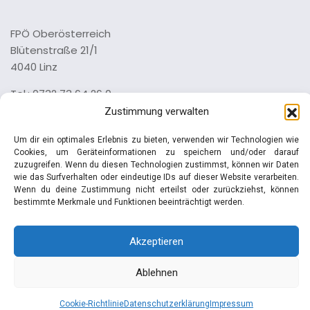
FPÖ Oberösterreich
Blütenstraße 21/1
4040 Linz
Tel.: 0732 73 64 26 0
Zustimmung verwalten
Impressum
Datenschutz
Um dir ein optimales Erlebnis zu bieten, verwenden wir Technologien wie
Cookies, um Geräteinformationen zu speichern und/oder darauf
zuzugreifen. Wenn du diesen Technologien zustimmst, können wir Daten
wie das Surfverhalten oder eindeutige IDs auf dieser Website verarbeiten.
Wenn du deine Zustimmung nicht erteilst oder zurückziehst, können
bestimmte Merkmale und Funktionen beeinträchtigt werden.
© Manfred Haimbuchner | FPÖ
Akzeptieren
Ablehnen
Cookie-Richtlinie
Datenschutzerklärung
Impressum