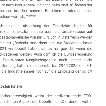
auch nach ihrer Absenkung noch beim rund 16-fachen der
gbar und beschert unseren Betrieben im internationalen
chner wörtlich. ******
bstanzielle Absenkung der Elektrizitätsabgabe für
rektur. Zusätzlich müsse auch die Umsatzsteuer auf
ndestabgabenhöhe von nur 5 % vor, in Österreich werden
teuert. „Bedenkt man, dass sich die Steuereinnahmen
2021 verdoppelt haben, ist es nur gerecht, wenn die
ckgegeben werden. Auch darf ich die Bundesregierung
m Stromkosten-Ausgleichsgesetz noch immer nicht
pflichtung hätte diese bereits bis 29.11.2025 der EU-
die Industrie immer noch auf die Einlösung der so oft
osten für alle
chergerechtigkeit weist der stellvertretende FPÖ-
achteten Aspekt der Debatte hin: „Die derzeit voll in