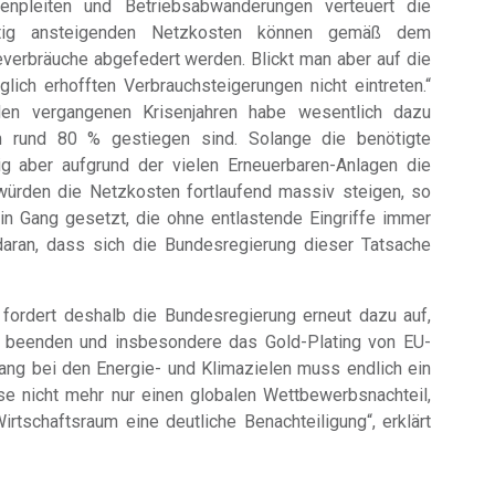
rmenpleiten und Betriebsabwanderungen verteuert die
etig ansteigenden Netzkosten können gemäß dem
verbräuche abgefedert werden. Blickt man aber auf die
ich erhofften Verbrauchsteigerungen nicht eintreten.“
en vergangenen Krisenjahren habe wesentlich dazu
 rund 80 % gestiegen sind. Solange die benötigte
ig aber aufgrund der vielen Erneuerbaren-Anlagen die
ürden die Netzkosten fortlaufend massiv steigen, so
 in Gang gesetzt, die ohne entlastende Eingriffe immer
 daran, dass sich die Bundesregierung dieser Tatsache
fordert deshalb die Bundesregierung erneut dazu auf,
u beenden und insbesondere das Gold-Plating von EU-
gang bei den Energie- und Klimazielen muss endlich ein
se nicht mehr nur einen globalen Wettbewerbsnachteil,
rtschaftsraum eine deutliche Benachteiligung“, erklärt