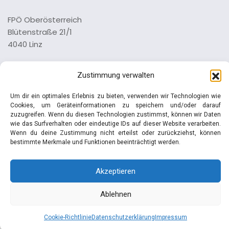
FPÖ Oberösterreich
Blütenstraße 21/1
4040 Linz
Tel.: 0732 73 64 26 0
Zustimmung verwalten
Impressum
Datenschutz
Um dir ein optimales Erlebnis zu bieten, verwenden wir Technologien wie
Cookies, um Geräteinformationen zu speichern und/oder darauf
zuzugreifen. Wenn du diesen Technologien zustimmst, können wir Daten
wie das Surfverhalten oder eindeutige IDs auf dieser Website verarbeiten.
Wenn du deine Zustimmung nicht erteilst oder zurückziehst, können
bestimmte Merkmale und Funktionen beeinträchtigt werden.
© Manfred Haimbuchner | FPÖ
Akzeptieren
Ablehnen
Cookie-Richtlinie
Datenschutzerklärung
Impressum