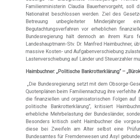
Familienministerin Claudia Bauerhervorgeht, sol
Nationalrat beschlossen werden. Ziel des Gesetze
Betreuung unbegleiteter Minderjähriger 
Begutachtungsverfahren vor erheblichen finanzie
Bundesregierung hält dennoch an ihrem Kurs fe
Landeshauptmann-Stv. Dr. Manfred Haimbuchner, übt
massive Kosten- und Aufgabenverschiebung zulasten
Lastenverschiebung auf Länder und Steuerzahler m
Haimbuchner: „Politische Bankrotterklärung“ – „Büro
„Die Bundesregierung setzt mit dem Obsorge-Gesetz
Quotenplänen beim Familiennachzug ihre verfehlte As
die finanziellen und organisatorischen Folgen auf
politische Bankrotterklärung“, kritisiert Haimbu
erhebliche Mehrbelastung der Bundesländer, sonde
Besonders kritisch sieht Haimbuchner die vorgese
diese bei Zweifeln am Alter selbst eine Prüf
Bundesamtes für Fremdenwesen und Asyl gebunden