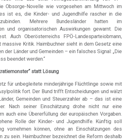
l die Obsorge-Novelle wie vorgesehen am Mittwoch im
s ist es, die Kinder- und Jugendhilfe rascher in die
einzubinden. Mehrere Bundesländer hatten im
llen und organisatorischen Auswirkungen gewarnt. Die
st. Auch Oberösterreichs FPÖ-Landesparteiobmann,
 massive Kritik. Haimbuchner sieht in dem Gesetz eine
 der Länder und Gemeinden – ein falsches Signal: „Die
uss beendet werden.“
kratiemonster“ statt Lösung
 für unbegleitete minderjährige Flüchtlinge sowie mit
ylpolitik fort. Der Bund trifft Entscheidungen und wälzt
 Länder, Gemeinden und Steuerzahler ab – das ist eine
chner. Nach seiner Einschätzung drohe nicht nur eine
rn auch eine Übererfüllung der europäischen Vorgaben.
hene Rolle der Kinder- und Jugendhilfe. Künftig soll
ung vornehmen können, ohne an Einschätzungen des
 zu sein. Haimbuchner bezeichnet die Reform deshalb