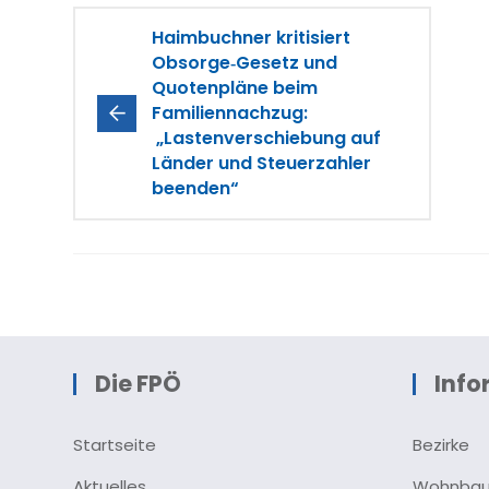
Haimbuchner kritisiert
Obsorge‑Gesetz und
Quotenpläne beim
Familiennachzug:
„Lastenverschiebung auf
Länder und Steuerzahler
beenden“
Die FPÖ
Info
Startseite
Bezirke
Aktuelles
Wohnba