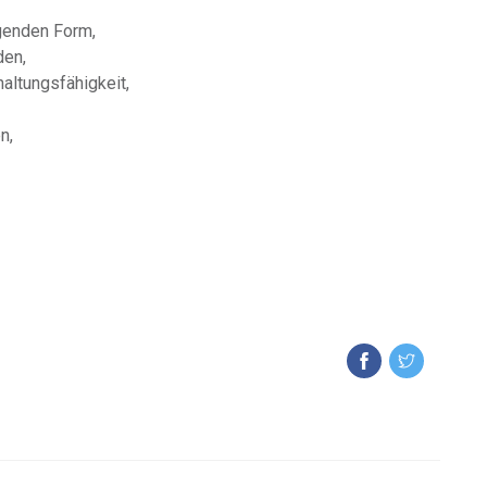
genden Form,
den,
altungsfähigkeit,
n,