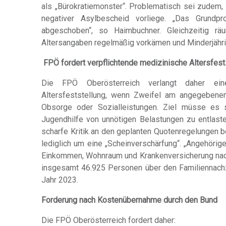
als „Bürokratiemonster“. Problematisch sei zudem,
negativer Asylbescheid vorliege. „Das Grundp
abgeschoben“, so Haimbuchner. Gleichzeitig rä
Altersangaben regelmäßig vorkämen und Minderjähri
FPÖ fordert verpflichtende medizinische Altersfest
Die FPÖ Oberösterreich verlangt daher eine
Altersfeststellung, wenn Zweifel am angegeben
Obsorge oder Sozialleistungen. Ziel müsse es 
Jugendhilfe von unnötigen Belastungen zu entla
scharfe Kritik an den geplanten Quotenregelungen 
lediglich um eine „Scheinverschärfung“. „Angehöri
Einkommen, Wohnraum und Krankenversicherung nachz
insgesamt 46.925 Personen über den Familiennach
Jahr 2023.
Forderung nach Kostenübernahme durch den Bund
Die FPÖ Oberösterreich fordert daher: