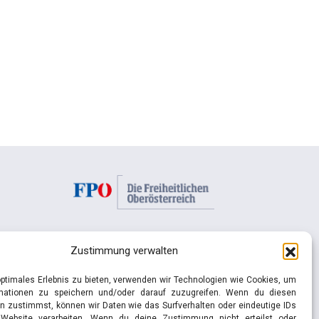
FPÖ Oberösterreich
Zustimmung verwalten
Blütenstraße 21/1
4040 Linz
optimales Erlebnis zu bieten, verwenden wir Technologien wie Cookies, um
rmationen zu speichern und/oder darauf zuzugreifen. Wenn du diesen
n zustimmst, können wir Daten wie das Surfverhalten oder eindeutige IDs
Tel.: 0732 73 64 26 0
 Website verarbeiten. Wenn du deine Zustimmung nicht erteilst oder