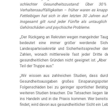
schlechter Gesundheitszustand: Über 30
Verhaltensauffälligkeiten – früher waren es knapp 1
Fettleibigen hat sich in den letzten 30 Jahren auf 
Insgesamt gilt rund jeder Fünfte als untauglic
Gehörschäden und psychische Probleme.
„Der Rückgang an Rekruten wegen mangelnder Taugl
bedeutet eine immer größer werdende Siche
Landesparteisekretär und Sicherheitssprecher de
Zahlen, wonach mittlerweile fast jeder Dritte d
gesundheitlichen Gründen nicht geeignet ist. „Ab
Teil der Truppe aus.“
„Wir wissen aus zahlreichen Studien, dass dur
Gesundheitsausgaben großes Einsparungspote
Folgenschäden bei zu geringer sportlicher Betät
weiteren Studien brauchen. Die Tatsachen liegen lä
ins Handeln und in die Praxis kommen. Wer bereit
findet, wird davon aus gesundheitlicher Sicht ein Lebe