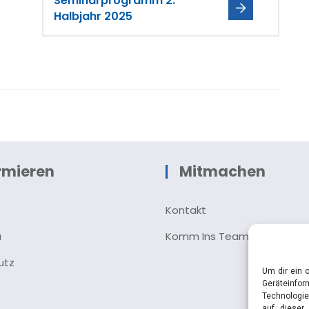
Seminarprogramm 2.
Halbjahr 2025
rmieren
Mitmachen
Kontakt
u
Komm Ins Team
utz
Um dir ein 
Geräteinfo
Technologie
auf dieser