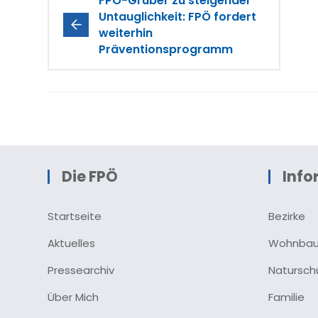
FPÖ-Gruber zu steigender
Untauglichkeit: FPÖ fordert
weiterhin
Präventionsprogramm
Die FPÖ
Info
Startseite
Bezirke
Aktuelles
Wohnba
Pressearchiv
Natursch
Über Mich
Familie