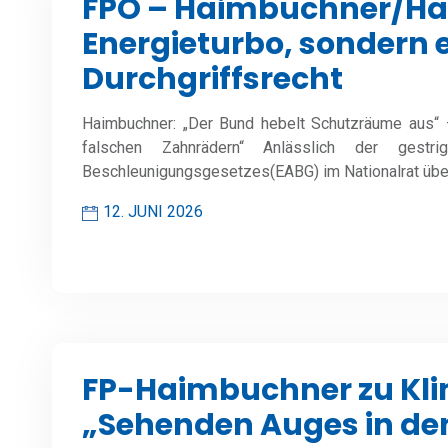
FPÖ – Haimbuchner/Ham
Energieturbo, sondern 
Durchgriffsrecht
Haimbuchner: „Der Bund hebelt Schutzräume aus“ 
falschen Zahnrädern“ Anlässlich der gestri
Beschleunigungsgesetzes(EABG) im Nationalrat üb
12. JUNI 2026
FP-Haimbuchner zu Kli
„Sehenden Auges in den